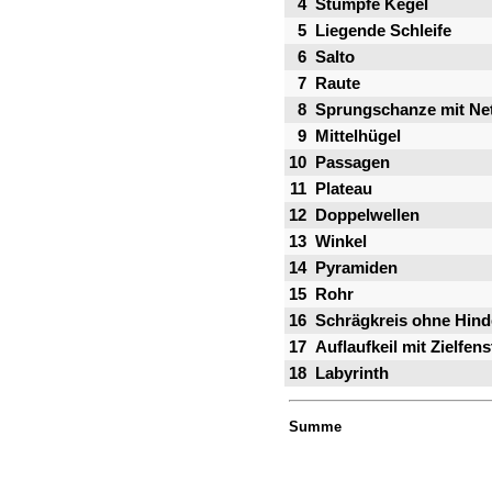
4
Stumpfe Kegel
5
Liegende Schleife
6
Salto
7
Raute
8
Sprungschanze mit Ne
9
Mittelhügel
10
Passagen
11
Plateau
12
Doppelwellen
13
Winkel
14
Pyramiden
15
Rohr
16
Schrägkreis ohne Hind
17
Auflaufkeil mit Zielfens
18
Labyrinth
Summe