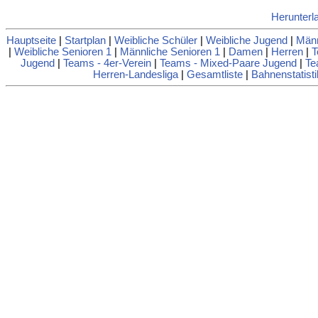
Herunterl
Hauptseite
|
Startplan
|
Weibliche Schüler
|
Weibliche Jugend
|
Männ
|
Weibliche Senioren 1
|
Männliche Senioren 1
|
Damen
|
Herren
|
T
Jugend
|
Teams - 4er-Verein
|
Teams - Mixed-Paare Jugend
|
Te
Herren-Landesliga
|
Gesamtliste
|
Bahnenstatisti