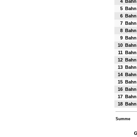
4
Bahn
5
Bahn
6
Bahn
7
Bahn
8
Bahn
9
Bahn
10
Bahn
11
Bahn
12
Bahn
13
Bahn
14
Bahn
15
Bahn
16
Bahn
17
Bahn
18
Bahn
Summe
G