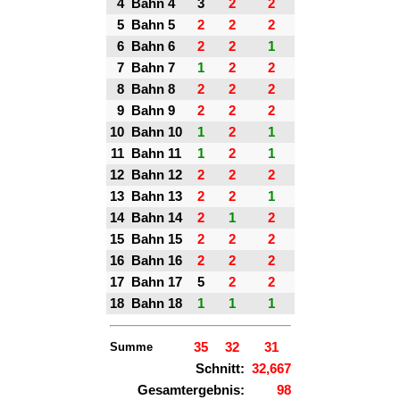
4
Bahn 4
3
2
2
5
Bahn 5
2
2
2
6
Bahn 6
2
2
1
7
Bahn 7
1
2
2
8
Bahn 8
2
2
2
9
Bahn 9
2
2
2
10
Bahn 10
1
2
1
11
Bahn 11
1
2
1
12
Bahn 12
2
2
2
13
Bahn 13
2
2
1
14
Bahn 14
2
1
2
15
Bahn 15
2
2
2
16
Bahn 16
2
2
2
17
Bahn 17
5
2
2
18
Bahn 18
1
1
1
Summe
35
32
31
Schnitt:
32,667
Gesamtergebnis:
98