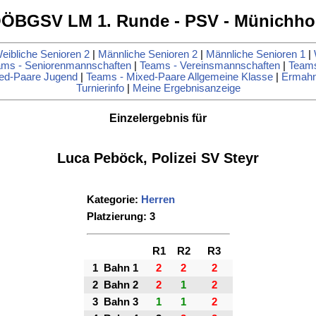
ÖBGSV LM 1. Runde - PSV - Münichho
eibliche Senioren 2
|
Männliche Senioren 2
|
Männliche Senioren 1
|
ms - Seniorenmannschaften
|
Teams - Vereinsmannschaften
|
Team
ed-Paare Jugend
|
Teams - Mixed-Paare Allgemeine Klasse
|
Ermah
Turnierinfo
|
Meine Ergebnisanzeige
Einzelergebnis für
Luca Peböck, Polizei SV Steyr
Kategorie:
Herren
Platzierung: 3
R1
R2
R3
1
Bahn 1
2
2
2
2
Bahn 2
2
1
2
3
Bahn 3
1
1
2