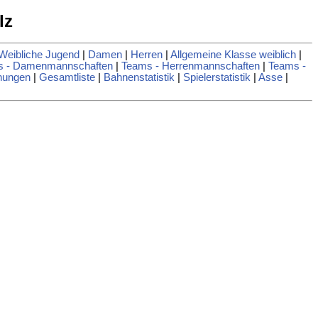
lz
Weibliche Jugend
|
Damen
|
Herren
|
Allgemeine Klasse weiblich
|
s - Damenmannschaften
|
Teams - Herrenmannschaften
|
Teams -
nungen
|
Gesamtliste
|
Bahnenstatistik
|
Spielerstatistik
|
Asse
|