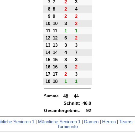
7
7
2
3
8
8
2
4
9
9
2
2
10
10
3
2
11
11
1
1
12
12
6
2
13
13
3
3
14
14
4
7
15
15
3
3
16
16
3
2
17
17
2
3
18
18
1
1
Summe
48
44
Schnitt:
46,0
Gesamtergebnis:
92
bliche Senioren 1
|
Männliche Senioren 1
|
Damen
|
Herren
|
Teams -
Turnierinfo