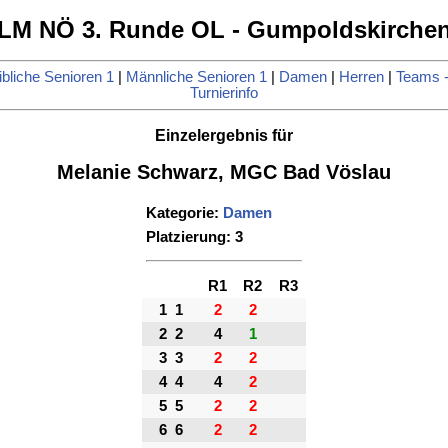
LM NÖ 3. Runde OL - Gumpoldskirche
bliche Senioren 1
|
Männliche Senioren 1
|
Damen
|
Herren
|
Teams -
Turnierinfo
Einzelergebnis für
Melanie Schwarz, MGC Bad Vöslau
Kategorie:
Damen
Platzierung: 3
R1
R2
R3
1
1
2
2
2
2
4
1
3
3
2
2
4
4
4
2
5
5
2
2
6
6
2
2