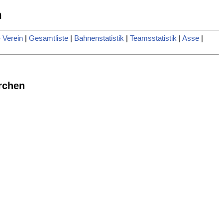
n
 Verein
|
Gesamtliste
|
Bahnenstatistik
|
Teamsstatistik
|
Asse
|
rchen