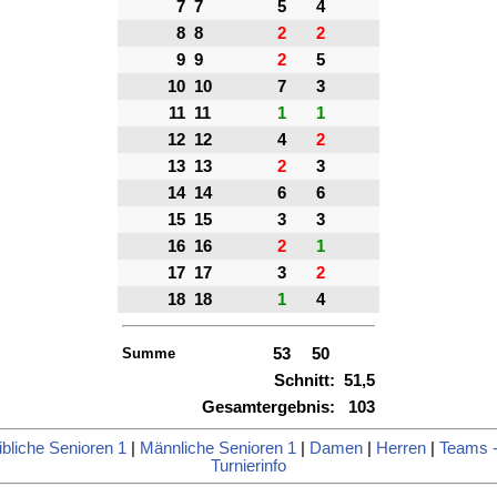
7
7
5
4
8
8
2
2
9
9
2
5
10
10
7
3
11
11
1
1
12
12
4
2
13
13
2
3
14
14
6
6
15
15
3
3
16
16
2
1
17
17
3
2
18
18
1
4
Summe
53
50
Schnitt:
51,5
Gesamtergebnis:
103
bliche Senioren 1
|
Männliche Senioren 1
|
Damen
|
Herren
|
Teams -
Turnierinfo