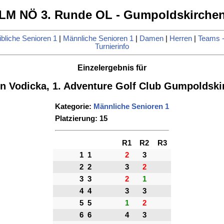
LM NÖ 3. Runde OL - Gumpoldskirche
bliche Senioren 1
|
Männliche Senioren 1
|
Damen
|
Herren
|
Teams -
Turnierinfo
Einzelergebnis für
in Vodicka, 1. Adventure Golf Club Gumpoldski
Kategorie:
Männliche Senioren 1
Platzierung: 15
R1
R2
R3
1
1
2
3
2
2
3
2
3
3
2
1
4
4
3
3
5
5
1
2
6
6
4
3