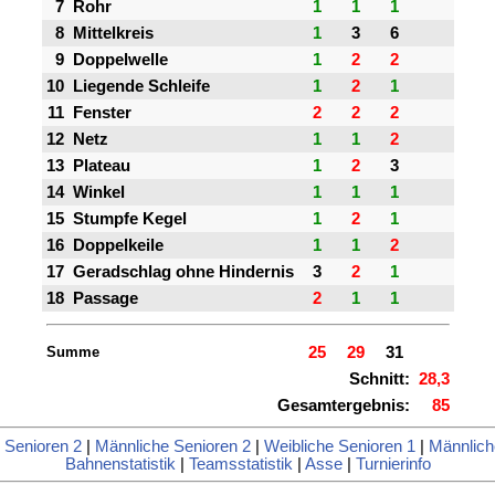
7
Rohr
1
1
1
8
Mittelkreis
1
3
6
9
Doppelwelle
1
2
2
10
Liegende Schleife
1
2
1
11
Fenster
2
2
2
12
Netz
1
1
2
13
Plateau
1
2
3
14
Winkel
1
1
1
15
Stumpfe Kegel
1
2
1
16
Doppelkeile
1
1
2
17
Geradschlag ohne Hindernis
3
2
1
18
Passage
2
1
1
Summe
25
29
31
Schnitt:
28,3
Gesamtergebnis:
85
 Senioren 2
|
Männliche Senioren 2
|
Weibliche Senioren 1
|
Männlich
Bahnenstatistik
|
Teamsstatistik
|
Asse
|
Turnierinfo