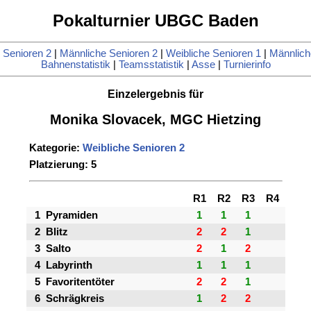
Pokalturnier UBGC Baden
 Senioren 2
|
Männliche Senioren 2
|
Weibliche Senioren 1
|
Männlich
Bahnenstatistik
|
Teamsstatistik
|
Asse
|
Turnierinfo
Einzelergebnis für
Monika Slovacek, MGC Hietzing
Kategorie:
Weibliche Senioren 2
Platzierung: 5
R1
R2
R3
R4
1
Pyramiden
1
1
1
2
Blitz
2
2
1
3
Salto
2
1
2
4
Labyrinth
1
1
1
5
Favoritentöter
2
2
1
6
Schrägkreis
1
2
2