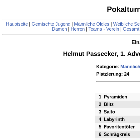
Pokaltur
Hauptseite
|
Gemischte Jugend
|
Männliche Oldies
|
Weibliche Se
Damen
|
Herren
|
Teams - Verein
|
Gesamtl
Ein
Helmut Passecker, 1. Ad
Kategorie:
Männlich
Platzierung: 24
1
Pyramiden
2
Blitz
3
Salto
4
Labyrinth
5
Favoritentöter
6
Schrägkreis