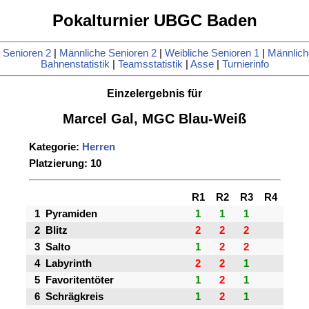
Pokalturnier UBGC Baden
 Senioren 2
|
Männliche Senioren 2
|
Weibliche Senioren 1
|
Männlich
Bahnenstatistik
|
Teamsstatistik
|
Asse
|
Turnierinfo
Einzelergebnis für
Marcel Gal, MGC Blau-Weiß
Kategorie:
Herren
Platzierung: 10
R1
R2
R3
R4
1
Pyramiden
1
1
1
2
Blitz
2
2
2
3
Salto
1
2
2
4
Labyrinth
2
2
1
5
Favoritentöter
1
2
1
6
Schrägkreis
1
2
1