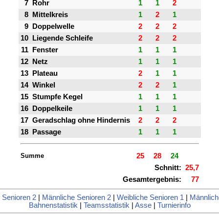
7
Rohr
1
1
2
8
Mittelkreis
1
2
1
9
Doppelwelle
2
2
2
10
Liegende Schleife
2
2
2
11
Fenster
1
1
1
12
Netz
1
1
1
13
Plateau
2
1
1
14
Winkel
2
2
1
15
Stumpfe Kegel
1
1
1
16
Doppelkeile
1
1
1
17
Geradschlag ohne Hindernis
2
2
2
18
Passage
1
1
1
Summe
25
28
24
Schnitt:
25,7
Gesamtergebnis:
77
 Senioren 2
|
Männliche Senioren 2
|
Weibliche Senioren 1
|
Männlich
Bahnenstatistik
|
Teamsstatistik
|
Asse
|
Turnierinfo