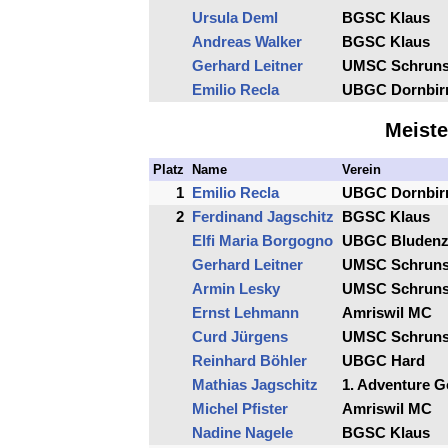
Ursula Deml
BGSC Klaus
Andreas Walker
BGSC Klaus
Gerhard Leitner
UMSC Schrun
Emilio Recla
UBGC Dornbir
Meiste
Platz
Name
Verein
1
Emilio Recla
UBGC Dornbir
2
Ferdinand Jagschitz
BGSC Klaus
Elfi Maria Borgogno
UBGC Bluden
Gerhard Leitner
UMSC Schrun
Armin Lesky
UMSC Schrun
Ernst Lehmann
Amriswil MC
Curd Jürgens
UMSC Schrun
Reinhard Böhler
UBGC Hard
Mathias Jagschitz
1. Adventure 
Michel Pfister
Amriswil MC
Nadine Nagele
BGSC Klaus