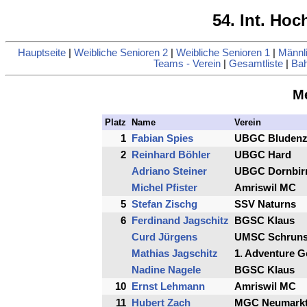
54. Int. Ho
Hauptseite
|
Weibliche Senioren 2
|
Weibliche Senioren 1
|
Männl
Teams - Verein
|
Gesamtliste
|
Bah
Me
Platz
Name
Verein
1
Fabian Spies
UBGC Bluden
2
Reinhard Böhler
UBGC Hard
Adriano Steiner
UBGC Dornbir
Michel Pfister
Amriswil MC
5
Stefan Zischg
SSV Naturns
6
Ferdinand Jagschitz
BGSC Klaus
Curd Jürgens
UMSC Schrun
Mathias Jagschitz
1. Adventure 
Nadine Nagele
BGSC Klaus
10
Ernst Lehmann
Amriswil MC
11
Hubert Zach
MGC Neumarkt/