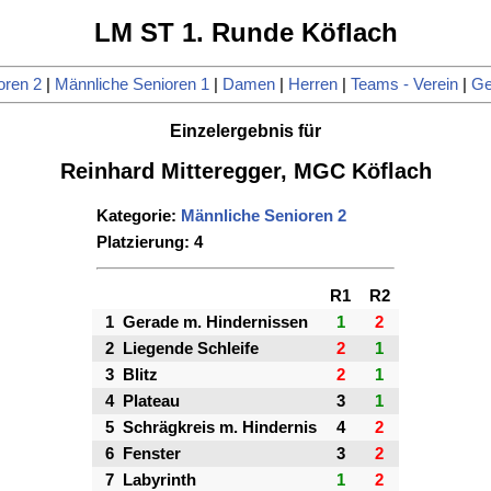
LM ST 1. Runde Köflach
oren 2
|
Männliche Senioren 1
|
Damen
|
Herren
|
Teams - Verein
|
Ge
Einzelergebnis für
Reinhard Mitteregger, MGC Köflach
Kategorie:
Männliche Senioren 2
Platzierung: 4
R1
R2
1
Gerade m. Hindernissen
1
2
2
Liegende Schleife
2
1
3
Blitz
2
1
4
Plateau
3
1
5
Schrägkreis m. Hindernis
4
2
6
Fenster
3
2
7
Labyrinth
1
2