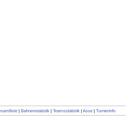
samtliste
|
Bahnenstatistik
|
Teamsstatistik
|
Asse
|
Turnierinfo