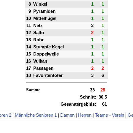
8
Winkel
1
1
9
Pyramiden
1
1
10
Mittelhügel
1
1
11
Netz
3
1
12
Salto
2
1
13
Rohr
1
1
14
Stumpfe Kegel
1
1
15
Doppelwelle
1
1
16
Vulkan
1
1
17
Passagen
2
2
18
Favoritentöter
3
6
Summe
33
28
Schnitt:
30,5
Gesamtergebnis:
61
oren 2
|
Männliche Senioren 1
|
Damen
|
Herren
|
Teams - Verein
|
Ge