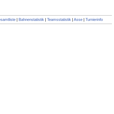
samtliste
|
Bahnenstatistik
|
Teamsstatistik
|
Asse
|
Turnierinfo