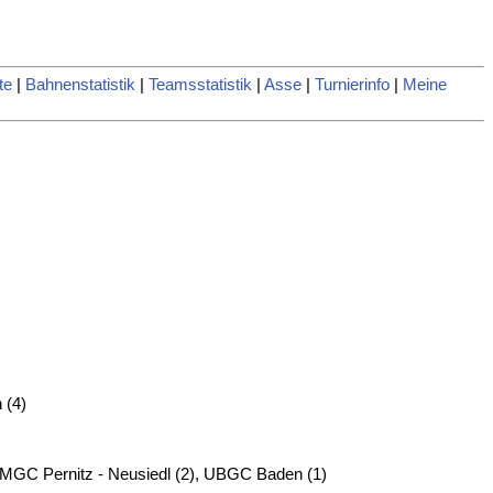
te
|
Bahnenstatistik
|
Teamsstatistik
|
Asse
|
Turnierinfo
|
Meine
 (4)
MGC Pernitz - Neusiedl (2), UBGC Baden (1)