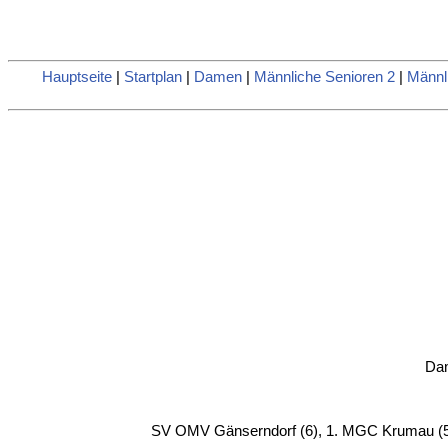
Hauptseite
|
Startplan
|
Damen
|
Männliche Senioren 2
|
Männl
Dam
SV OMV Gänserndorf (6), 1. MGC Krumau (5)