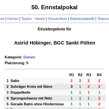
50. Ennstalpokal
en
|
Herren
|
Teams - Verein
|
Gesamtliste
|
Bahnenstatistik
|
Teamsst
Einzelergebnis für
Astrid Höbinger, BGC Sankt Pölten
Kategorie:
Damen
Platzierung: 5
R1
R2
R3
R4
1
Salto
2
2
2
2
2
Schräger Kreis mit Niere
3
1
2
2
3
Doppelkeile
1
1
1
1
4
Sprungschanze mit Netz
1
1
1
2
5
Gerade Bahn ohne Hindernisse
1
1
1
2