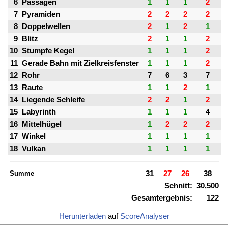
6
Passagen
1
1
1
2
7
Pyramiden
2
2
2
2
8
Doppelwellen
2
1
2
1
9
Blitz
2
1
1
2
10
Stumpfe Kegel
1
1
1
2
11
Gerade Bahn mit Zielkreisfenster
1
1
1
2
12
Rohr
7
6
3
7
13
Raute
1
1
2
1
14
Liegende Schleife
2
2
1
2
15
Labyrinth
1
1
1
4
16
Mittelhügel
1
2
2
2
17
Winkel
1
1
1
1
18
Vulkan
1
1
1
1
Summe
31
27
26
38
Schnitt:
30,500
Gesamtergebnis:
122
Herunterladen
auf
ScoreAnalyser