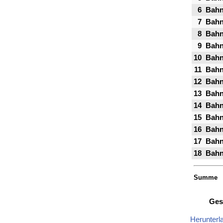
6
Bahn
7
Bahn
8
Bahn
9
Bahn
10
Bahn
11
Bahn
12
Bahn
13
Bahn
14
Bahn
15
Bahn
16
Bahn
17
Bahn
18
Bahn
Summe
Ges
Herunterl