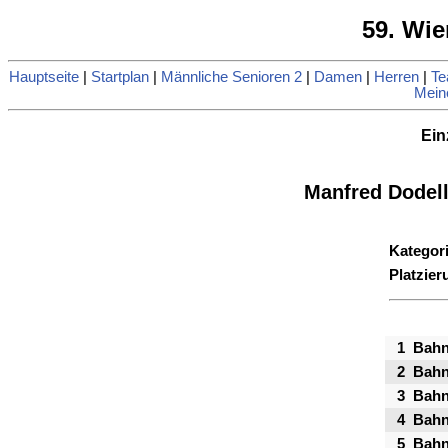
59. Wie
Hauptseite
|
Startplan
|
Männliche Senioren 2
|
Damen
|
Herren
|
Te
Mein
Ein
Manfred Dodel
Kategor
Platzier
1
Bahn
2
Bahn
3
Bahn
4
Bahn
5
Bahn