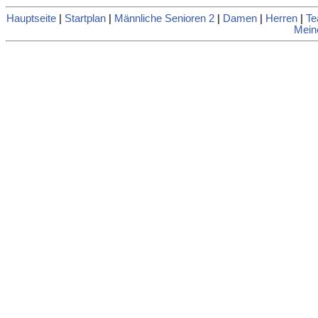
Hauptseite
|
Startplan
|
Männliche Senioren 2
|
Damen
|
Herren
|
Te
Mein