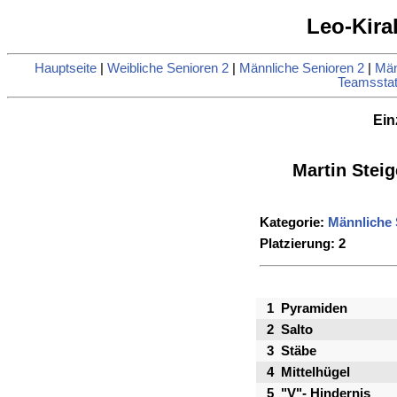
Leo-Kira
Hauptseite
|
Weibliche Senioren 2
|
Männliche Senioren 2
|
Män
Teamsstati
Ein
Martin Stei
Kategorie:
Männliche 
Platzierung: 2
1
Pyramiden
2
Salto
3
Stäbe
4
Mittelhügel
5
"V"- Hindernis