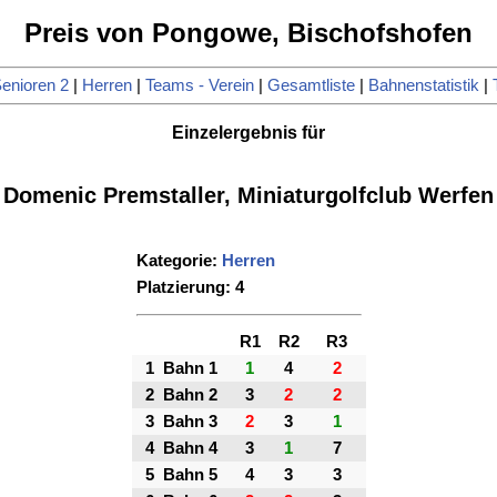
Preis von Pongowe, Bischofshofen
enioren 2
|
Herren
|
Teams - Verein
|
Gesamtliste
|
Bahnenstatistik
|
Einzelergebnis für
Domenic Premstaller, Miniaturgolfclub Werfen
Kategorie:
Herren
Platzierung: 4
R1
R2
R3
1
Bahn 1
1
4
2
2
Bahn 2
3
2
2
3
Bahn 3
2
3
1
4
Bahn 4
3
1
7
5
Bahn 5
4
3
3