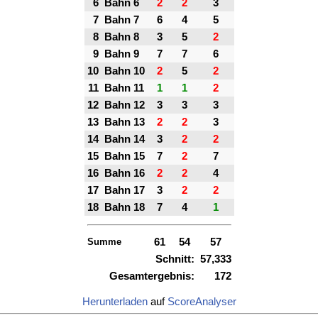
6
Bahn 6
2
2
3
7
Bahn 7
6
4
5
8
Bahn 8
3
5
2
9
Bahn 9
7
7
6
10
Bahn 10
2
5
2
11
Bahn 11
1
1
2
12
Bahn 12
3
3
3
13
Bahn 13
2
2
3
14
Bahn 14
3
2
2
15
Bahn 15
7
2
7
16
Bahn 16
2
2
4
17
Bahn 17
3
2
2
18
Bahn 18
7
4
1
Summe
61
54
57
Schnitt:
57,333
Gesamtergebnis:
172
Herunterladen
auf
ScoreAnalyser