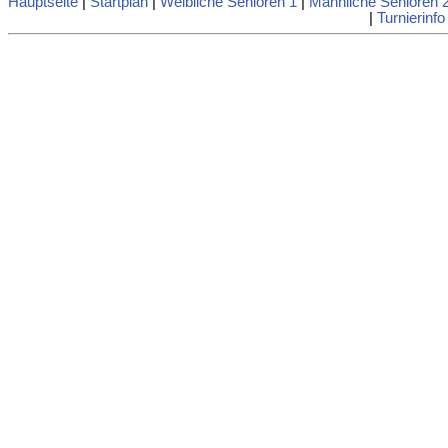
Hauptseite
|
Startplan
|
Weibliche Senioren 1
|
Männliche Senioren 
|
Turnierinfo