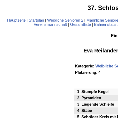
37. Schlo
Hauptseite
|
Startplan
|
Weibliche Senioren 2
|
Männliche Seniore
Vereinsmannschaft
|
Gesamtliste
|
Bahnenstatist
Ein
Eva Reilände
Kategorie:
Weibliche S
Platzierung: 4
1
Stumpfe Kegel
2
Pyramiden
3
Liegende Schleife
4
Stäbe
5
Schräger Kreis mit 