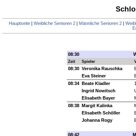
Schlo
Hauptseite
|
Weibliche Senioren 2
|
Männliche Senioren 2
|
Weibl
E
08:30
W
Zeit
Spieler
V
08:30
Veronika Rauschka
Eva Steiner
08:34
Beate Kladler
Ingrid Nowitsch
Elisabeth Bayer
08:38
Margit Kalinka
Elisabeth Schöller
Johanna Rogy
08:42
M