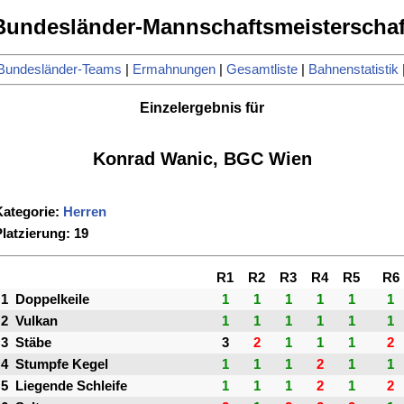
Bundesländer-Mannschaftsmeisterschaf
Bundesländer-Teams
|
Ermahnungen
|
Gesamtliste
|
Bahnenstatistik
Einzelergebnis für
Konrad Wanic, BGC Wien
Kategorie:
Herren
latzierung: 19
R1
R2
R3
R4
R5
R6
1
Doppelkeile
1
1
1
1
1
1
2
Vulkan
1
1
1
1
1
1
3
Stäbe
3
2
1
1
1
2
4
Stumpfe Kegel
1
1
1
2
1
1
5
Liegende Schleife
1
1
1
2
1
2