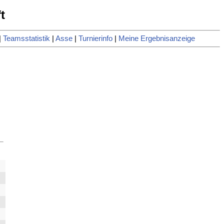
t
|
Teamsstatistik
|
Asse
|
Turnierinfo
|
Meine Ergebnisanzeige