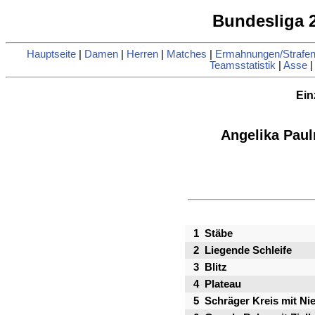
Bundesliga 2
Hauptseite
|
Damen
|
Herren
|
Matches
|
Ermahnungen/Strafe
Teamsstatistik
|
Asse
Ein
Angelika Pau
1
Stäbe
2
Liegende Schleife
3
Blitz
4
Plateau
5
Schräger Kreis mit Ni