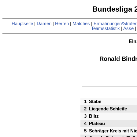
Bundesliga 2
Hauptseite
|
Damen
|
Herren
|
Matches
|
Ermahnungen/Strafe
Teamsstatistik
|
Asse
Ein
Ronald Bindre
1
Stäbe
2
Liegende Schleife
3
Blitz
4
Plateau
5
Schräger Kreis mit Ni