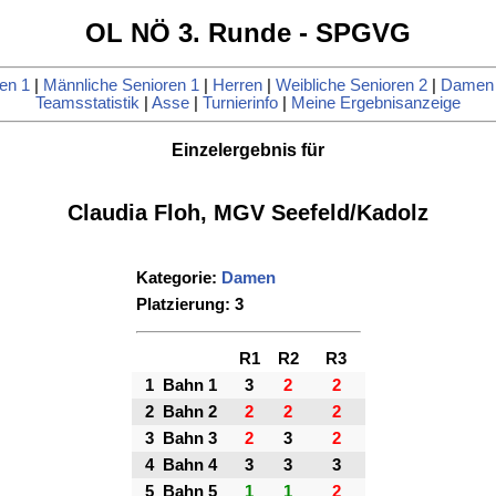
OL NÖ 3. Runde - SPGVG
en 1
|
Männliche Senioren 1
|
Herren
|
Weibliche Senioren 2
|
Damen
Teamsstatistik
|
Asse
|
Turnierinfo
|
Meine Ergebnisanzeige
Einzelergebnis für
Claudia Floh, MGV Seefeld/Kadolz
Kategorie:
Damen
Platzierung: 3
R1
R2
R3
1
Bahn 1
3
2
2
2
Bahn 2
2
2
2
3
Bahn 3
2
3
2
4
Bahn 4
3
3
3
5
Bahn 5
1
1
2