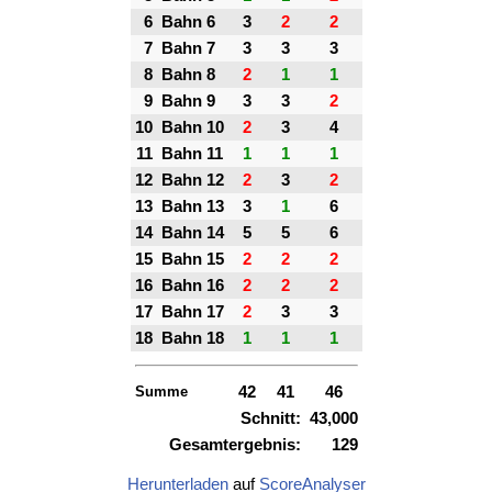
6
Bahn 6
3
2
2
7
Bahn 7
3
3
3
8
Bahn 8
2
1
1
9
Bahn 9
3
3
2
10
Bahn 10
2
3
4
11
Bahn 11
1
1
1
12
Bahn 12
2
3
2
13
Bahn 13
3
1
6
14
Bahn 14
5
5
6
15
Bahn 15
2
2
2
16
Bahn 16
2
2
2
17
Bahn 17
2
3
3
18
Bahn 18
1
1
1
Summe
42
41
46
Schnitt:
43,000
Gesamtergebnis:
129
Herunterladen
auf
ScoreAnalyser