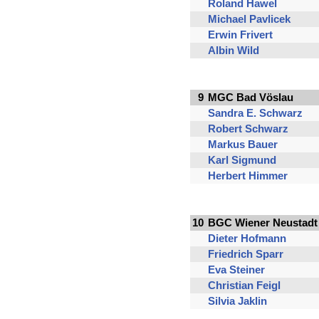
Roland Hawel
Michael Pavlicek
Erwin Frivert
Albin Wild
9
MGC Bad Vöslau
Sandra E. Schwarz
Robert Schwarz
Markus Bauer
Karl Sigmund
Herbert Himmer
10
BGC Wiener Neustadt
Dieter Hofmann
Friedrich Sparr
Eva Steiner
Christian Feigl
Silvia Jaklin