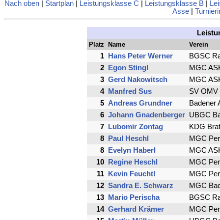
Nach oben
|
Startplan
|
Leistungsklasse C
|
Leistungsklasse B
|
Lei
Asse
|
Turnieri
Leistu
Platz
Name
Verein
1
Hans Peter Werner
BGSC Rai
2
Egon Stingl
MGC ASK
3
Gerd Nakowitsch
MGC ASK
4
Manfred Sus
SV OMV 
5
Andreas Grundner
Badener 
6
Johann Gnadenberger
UBGC Ba
7
Lubomir Zontag
KDG Brat
8
Paul Heschl
MGC Pern
8
Evelyn Haberl
MGC ASK
10
Regine Heschl
MGC Pern
11
Kevin Feuchtl
MGC Pern
12
Sandra E. Schwarz
MGC Bad
13
Mario Perischa
BGSC Rai
14
Gerhard Krämer
MGC Pern