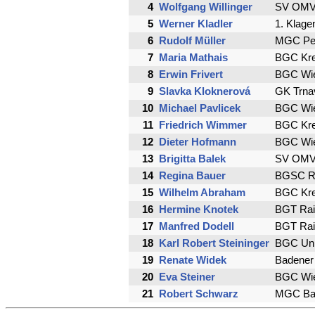
4
Wolfgang Willinger
SV OMV 
5
Werner Kladler
1. Klage
6
Rudolf Müller
MGC Pern
7
Maria Mathais
BGC Kr
8
Erwin Frivert
BGC Wi
9
Slavka Kloknerová
GK Trna
10
Michael Pavlicek
BGC Wi
11
Friedrich Wimmer
BGC Kr
12
Dieter Hofmann
BGC Wie
13
Brigitta Balek
SV OMV 
14
Regina Bauer
BGSC Ra
15
Wilhelm Abraham
BGC Kr
16
Hermine Knotek
BGT Rai
17
Manfred Dodell
BGT Rai
18
Karl Robert Steininger
BGC Uni
19
Renate Widek
Badener 
20
Eva Steiner
BGC Wie
21
Robert Schwarz
MGC Bad