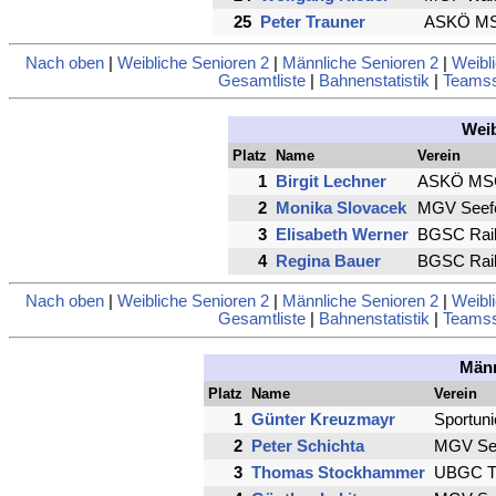
25
Peter Trauner
ASKÖ MSC
Nach oben
|
Weibliche Senioren 2
|
Männliche Senioren 2
|
Weibl
Gesamtliste
|
Bahnenstatistik
|
Teamsst
Weib
Platz
Name
Verein
1
Birgit Lechner
ASKÖ MSC 
2
Monika Slovacek
MGV Seefe
3
Elisabeth Werner
BGSC Raib
4
Regina Bauer
BGSC Raib
Nach oben
|
Weibliche Senioren 2
|
Männliche Senioren 2
|
Weibl
Gesamtliste
|
Bahnenstatistik
|
Teamsst
Männ
Platz
Name
Verein
1
Günter Kreuzmayr
Sportuni
2
Peter Schichta
MGV See
3
Thomas Stockhammer
UBGC Ti