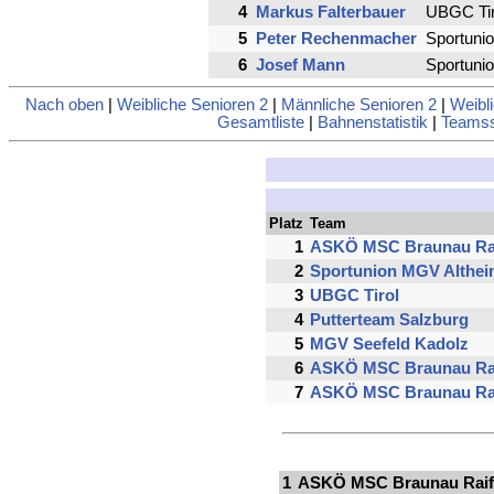
4
Markus Falterbauer
UBGC Tir
5
Peter Rechenmacher
Sportunio
6
Josef Mann
Sportunio
Nach oben
|
Weibliche Senioren 2
|
Männliche Senioren 2
|
Weibl
Gesamtliste
|
Bahnenstatistik
|
Teamsst
Platz
Team
1
ASKÖ MSC Braunau Rai
2
Sportunion MGV Althe
3
UBGC Tirol
4
Putterteam Salzburg
5
MGV Seefeld Kadolz
6
ASKÖ MSC Braunau Rai
7
ASKÖ MSC Braunau Rai
1
ASKÖ MSC Braunau Raiff