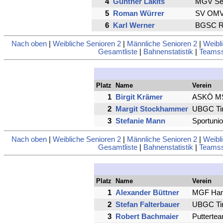
4
Günther Lakits
MGV See
5
Roman Würrer
SV OMV 
6
Karl Werner
BGSC Ra
Nach oben
|
Weibliche Senioren 2
|
Männliche Senioren 2
|
Weibl
Gesamtliste
|
Bahnenstatistik
|
Teamsst
Platz
Name
Verein
1
Birgit Krämer
ASKÖ MSC
2
Margit Stockhammer
UBGC Tir
3
Stefanie Mann
Sportunio
Nach oben
|
Weibliche Senioren 2
|
Männliche Senioren 2
|
Weibl
Gesamtliste
|
Bahnenstatistik
|
Teamsst
Platz
Name
Verein
1
Alexander Büttner
MGF Ham
2
Stefan Falterbauer
UBGC Tir
3
Robert Bachmaier
Putterte