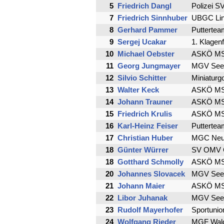
5
Friedrich Dangl
Polizei S
7
Friedrich Sinnhuber
UBGC Li
8
Gerhard Pammer
Puttertea
9
Sergej Ucakar
1. Klagen
10
Michael Oebster
ASKÖ MSC
11
Georg Jungmayer
MGV Seef
12
Silvio Schitter
Miniaturg
13
Walter Keck
ASKÖ MSC
14
Johann Trauner
ASKÖ MSC
15
Friedrich Krulis
ASKÖ MSC
16
Karl-Heinz Feiser
Puttertea
17
Christian Huber
MGC Neum
18
Günter Würrer
SV OMV G
18
Gotthard Schmolly
ASKÖ MSC
20
Johannes Slovacek
MGV Seef
21
Johann Maier
ASKÖ MSC
22
Libor Juhanak
MGV Seef
23
Rudolf Mayerhofer
Sportunio
24
Wolfgang Rieder
MGF Wald