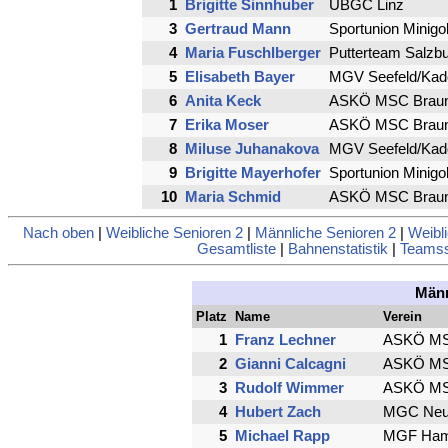
1
Brigitte Sinnhuber
UBGC Linz
3
Gertraud Mann
Sportunion Minigol
4
Maria Fuschlberger
Putterteam Salzb
5
Elisabeth Bayer
MGV Seefeld/Kad
6
Anita Keck
ASKÖ MSC Brauna
7
Erika Moser
ASKÖ MSC Brauna
8
Miluse Juhanakova
MGV Seefeld/Kad
9
Brigitte Mayerhofer
Sportunion Minigol
10
Maria Schmid
ASKÖ MSC Brauna
Nach oben
|
Weibliche Senioren 2
|
Männliche Senioren 2
|
Weibl
Gesamtliste
|
Bahnenstatistik
|
Teamsst
Männ
Platz
Name
Verein
1
Franz Lechner
ASKÖ MSC
2
Gianni Calcagni
ASKÖ MSC
3
Rudolf Wimmer
ASKÖ MSC
4
Hubert Zach
MGC Neum
5
Michael Rapp
MGF Ham