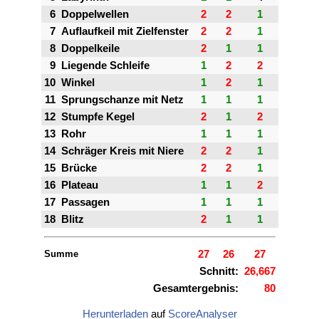
6
Doppelwellen
2
2
1
7
Auflaufkeil mit Zielfenster
2
2
1
8
Doppelkeile
2
1
1
9
Liegende Schleife
1
2
2
10
Winkel
1
2
1
11
Sprungschanze mit Netz
1
1
1
12
Stumpfe Kegel
2
1
2
13
Rohr
1
1
1
14
Schräger Kreis mit Niere
2
2
1
15
Brücke
2
2
1
16
Plateau
1
1
2
17
Passagen
1
1
1
18
Blitz
2
1
1
Summe
27
26
27
Schnitt:
26,667
Gesamtergebnis:
80
Herunterladen
auf
ScoreAnalyser