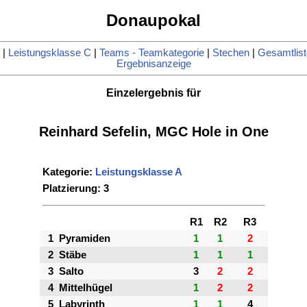
Donaupokal
|
Leistungsklasse C
|
Teams - Teamkategorie
|
Stechen
|
Gesamtlist
Ergebnisanzeige
Einzelergebnis für
Reinhard Sefelin, MGC Hole in One
Kategorie:
Leistungsklasse A
Platzierung: 3
R1
R2
R3
1
Pyramiden
1
1
2
2
Stäbe
1
1
1
3
Salto
3
2
2
4
Mittelhügel
1
2
2
5
Labyrinth
1
1
4