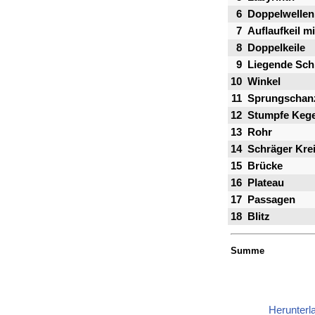
6
Doppelwellen
7
Auflaufkeil mi
8
Doppelkeile
9
Liegende Schl
10
Winkel
11
Sprungschanz
12
Stumpfe Kege
13
Rohr
14
Schräger Krei
15
Brücke
16
Plateau
17
Passagen
18
Blitz
Summe
Herunterl