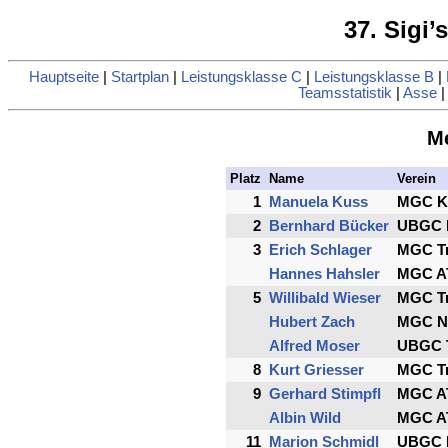
37. Sigi’
Hauptseite
|
Startplan
|
Leistungsklasse C
|
Leistungsklasse B
|
Teamsstatistik
|
Asse
Me
Platz
Name
Verein
1
Manuela Kuss
MGC K
2
Bernhard Bücker
UBGC 
3
Erich Schlager
MGC Tr
Hannes Hahsler
MGC AT
5
Willibald Wieser
MGC Tr
Hubert Zach
MGC Ne
Alfred Moser
UBGC T
8
Kurt Griesser
MGC Tr
9
Gerhard Stimpfl
MGC AT
Albin Wild
MGC AT
11
Marion Schmidl
UBGC 