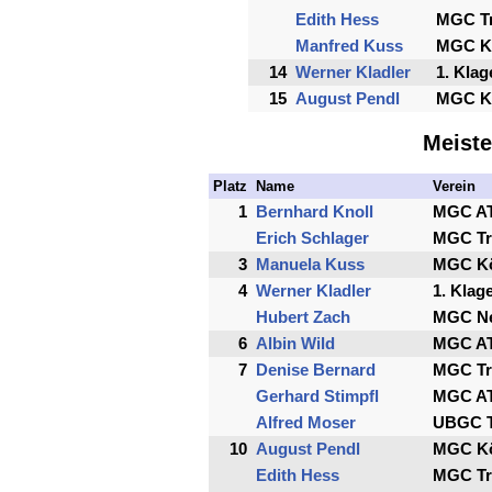
Edith Hess
MGC Tr
Manfred Kuss
MGC K
14
Werner Kladler
1. Kla
15
August Pendl
MGC K
Meiste
Platz
Name
Verein
1
Bernhard Knoll
MGC ATU
Erich Schlager
MGC Tr
3
Manuela Kuss
MGC Kö
4
Werner Kladler
1. Klag
Hubert Zach
MGC Ne
6
Albin Wild
MGC ATU
7
Denise Bernard
MGC Tr
Gerhard Stimpfl
MGC ATU
Alfred Moser
UBGC T
10
August Pendl
MGC Kö
Edith Hess
MGC Tr