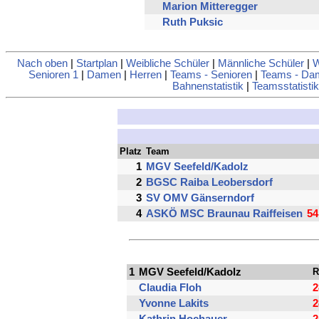
Marion Mitteregger
Ruth Puksic
Nach oben
|
Startplan
|
Weibliche Schüler
|
Männliche Schüler
|
W
Senioren 1
|
Damen
|
Herren
|
Teams - Senioren
|
Teams - Da
Bahnenstatistik
|
Teamsstatistik
Platz
Team
1
MGV Seefeld/Kadolz
2
BGSC Raiba Leobersdorf
3
SV OMV Gänserndorf
4
ASKÖ MSC Braunau Raiffeisen
5
1
MGV Seefeld/Kadolz
R
Claudia Floh
2
Yvonne Lakits
2
Kathrin Hochauer
2