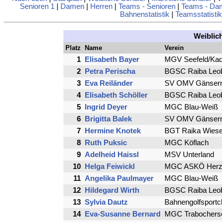
Senioren 1
|
Damen
|
Herren
|
Teams - Senioren
|
Teams - Da
Bahnenstatistik
|
Teamsstatistik
Weiblic
Platz
Name
Verein
1
Elisabeth Bayer
MGV Seefeld/Kad
2
Petra Perischa
BGSC Raiba Leob
3
Eva Reiländer
SV OMV Gänsern
4
Elisabeth Schöller
BGSC Raiba Leob
5
Ingrid Deyer
MGC Blau-Weiß
6
Brigitta Balek
SV OMV Gänsern
7
Hermine Knotek
BGT Raika Wiese
8
Ruth Puksic
MGC Köflach
9
Adelheid Haissl
MSV Unterland
10
Helga Feiwickl
MGC ASKÖ Herz
11
Angelika Paulmayer
MGC Blau-Weiß
12
Hildegard Wirth
BGSC Raiba Leob
13
Sylvia Dautz
Bahnengolfsportcl
14
Eva-Susanne Bernard
MGC Trabochers