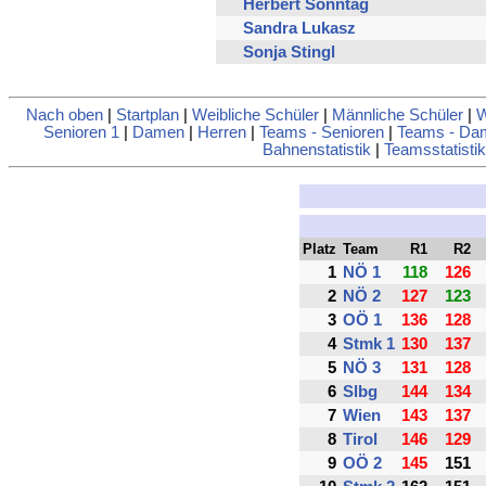
Herbert Sonntag
Sandra Lukasz
Sonja Stingl
Nach oben
|
Startplan
|
Weibliche Schüler
|
Männliche Schüler
|
W
Senioren 1
|
Damen
|
Herren
|
Teams - Senioren
|
Teams - Da
Bahnenstatistik
|
Teamsstatistik
Platz
Team
R1
R2
1
NÖ 1
118
126
2
NÖ 2
127
123
3
OÖ 1
136
128
4
Stmk 1
130
137
5
NÖ 3
131
128
6
Slbg
144
134
7
Wien
143
137
8
Tirol
146
129
9
OÖ 2
145
151