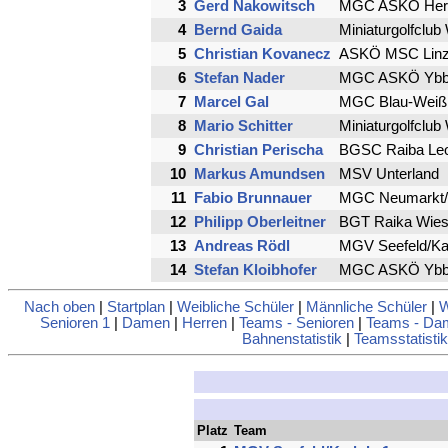
3
Gerd Nakowitsch
MGC ASKÖ Her
4
Bernd Gaida
Miniaturgolfclub
5
Christian Kovanecz
ASKÖ MSC Linz 
6
Stefan Nader
MGC ASKÖ Ybbs
7
Marcel Gal
MGC Blau-Weiß
8
Mario Schitter
Miniaturgolfclub
9
Christian Perischa
BGSC Raiba Leo
10
Markus Amundsen
MSV Unterland
11
Fabio Brunnauer
MGC Neumarkt/
12
Philipp Oberleitner
BGT Raika Wies
13
Andreas Rödl
MGV Seefeld/Ka
14
Stefan Kloibhofer
MGC ASKÖ Ybbs
Nach oben
|
Startplan
|
Weibliche Schüler
|
Männliche Schüler
|
W
Senioren 1
|
Damen
|
Herren
|
Teams - Senioren
|
Teams - Da
Bahnenstatistik
|
Teamsstatistik
Platz
Team