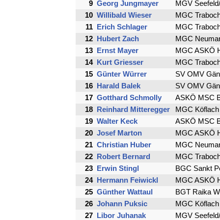
9
Georg Jungmayer
MGV Seefeld
10
Willibald Wieser
MGC Traboch
11
Erich Schlager
MGC Traboch
12
Hubert Zach
MGC Neumark
13
Ernst Mayer
MGC ASKÖ H
14
Kurt Griesser
MGC Traboch
15
Günter Würrer
SV OMV Gäns
16
Harald Balek
SV OMV Gäns
17
Gotthard Schmolly
ASKÖ MSC Br
18
Reinhard Mitteregger
MGC Köflach
19
Walter Keck
ASKÖ MSC Br
20
Josef Marton
MGC ASKÖ H
21
Christian Huber
MGC Neumark
22
Robert Bernard
MGC Traboch
23
Erwin Stingl
BGC Sankt Pö
24
Hermann Feiwickl
MGC ASKÖ H
25
Günther Wattaul
BGT Raika Wi
26
Johann Puksic
MGC Köflach
27
Libor Juhanak
MGV Seefeld