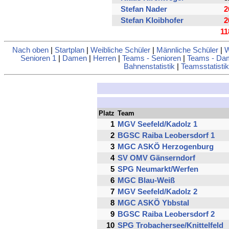
Stefan Nader
2
Stefan Kloibhofer
2
11
Nach oben
|
Startplan
|
Weibliche Schüler
|
Männliche Schüler
|
W
Senioren 1
|
Damen
|
Herren
|
Teams - Senioren
|
Teams - Da
Bahnenstatistik
|
Teamsstatistik
Platz
Team
1
MGV Seefeld/Kadolz 1
2
BGSC Raiba Leobersdorf 1
3
MGC ASKÖ Herzogenburg
4
SV OMV Gänserndorf
5
SPG Neumarkt/Werfen
6
MGC Blau-Weiß
7
MGV Seefeld/Kadolz 2
8
MGC ASKÖ Ybbstal
9
BGSC Raiba Leobersdorf 2
10
SPG Trobachersee/Knittelfeld