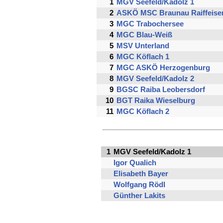
1
MGV Seefeld/Kadolz 1
2
ASKÖ MSC Braunau Raiffeise
3
MGC Trabochersee
4
MGC Blau-Weiß
5
MSV Unterland
6
MGC Köflach 1
7
MGC ASKÖ Herzogenburg
8
MGV Seefeld/Kadolz 2
9
BGSC Raiba Leobersdorf
10
BGT Raika Wieselburg
11
MGC Köflach 2
1
MGV Seefeld/Kadolz 1
Igor Qualich
Elisabeth Bayer
Wolfgang Rödl
Günther Lakits