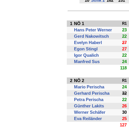
10
Stmk 2
162
151
1
NÖ 1
R1
Hans Peter Werner
23
Gerd Nakowitsch
22
Evelyn Haberl
27
Egon Stingl
27
Igor Qualich
22
Manfred Sus
24
118
2
NÖ 2
R1
Mario Perischa
24
Gerhard Perischa
32
Petra Perischa
22
Günther Lakits
26
Werner Schäfer
30
Eva Reiländer
25
127