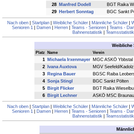
28
Manfred Dodell
BGT Raika Wi
29
Herbert Sonntag
BGC Sankt Pö
Nach oben
|
Startplan
|
Weibliche Schüler
|
Männliche Schüler
|
W
Senioren 1
|
Damen
|
Herren
|
Teams - Senioren
|
Teams - Da
Bahnenstatistik
|
Teamsstatistik
Weibliche 
Platz
Name
Verein
1
Michaela Irxenmayer
MGC ASKÖ Ybbstal
2
Ivana Auxtova
MGV Seefeld/Kadolz
3
Regina Bauer
BGSC Raiba Leobers
4
Sonja Stingl
BGC Sankt Pölten
5
Birgit Flicker
BGT Raika Wieselbu
6
Birgit Lechner
ASKÖ MSC Braunau 
Nach oben
|
Startplan
|
Weibliche Schüler
|
Männliche Schüler
|
W
Senioren 1
|
Damen
|
Herren
|
Teams - Senioren
|
Teams - Da
Bahnenstatistik
|
Teamsstatistik
Männlic