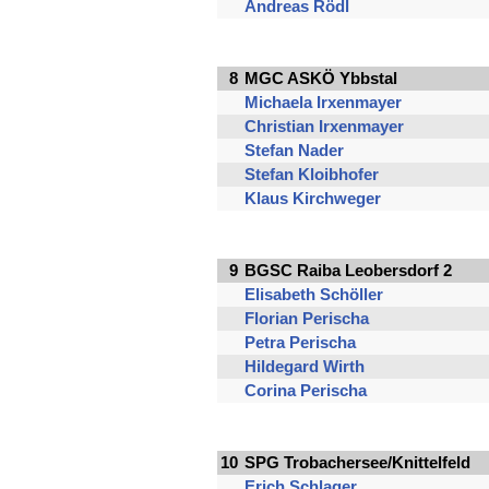
Andreas Rödl
8
MGC ASKÖ Ybbstal
Michaela Irxenmayer
Christian Irxenmayer
Stefan Nader
Stefan Kloibhofer
Klaus Kirchweger
9
BGSC Raiba Leobersdorf 2
Elisabeth Schöller
Florian Perischa
Petra Perischa
Hildegard Wirth
Corina Perischa
10
SPG Trobachersee/Knittelfeld
Erich Schlager