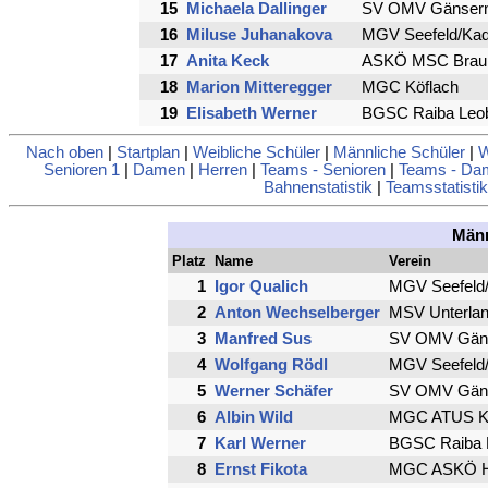
15
Michaela Dallinger
SV OMV Gänsern
16
Miluse Juhanakova
MGV Seefeld/Kad
17
Anita Keck
ASKÖ MSC Brauna
18
Marion Mitteregger
MGC Köflach
19
Elisabeth Werner
BGSC Raiba Leob
Nach oben
|
Startplan
|
Weibliche Schüler
|
Männliche Schüler
|
W
Senioren 1
|
Damen
|
Herren
|
Teams - Senioren
|
Teams - Da
Bahnenstatistik
|
Teamsstatistik
Männ
Platz
Name
Verein
1
Igor Qualich
MGV Seefeld
2
Anton Wechselberger
MSV Unterla
3
Manfred Sus
SV OMV Gäns
4
Wolfgang Rödl
MGV Seefeld
5
Werner Schäfer
SV OMV Gäns
6
Albin Wild
MGC ATUS Kni
7
Karl Werner
BGSC Raiba 
8
Ernst Fikota
MGC ASKÖ H