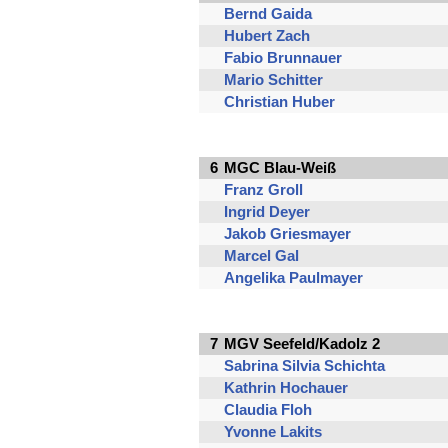
Bernd Gaida
Hubert Zach
Fabio Brunnauer
Mario Schitter
Christian Huber
6
MGC Blau-Weiß
Franz Groll
Ingrid Deyer
Jakob Griesmayer
Marcel Gal
Angelika Paulmayer
7
MGV Seefeld/Kadolz 2
Sabrina Silvia Schichta
Kathrin Hochauer
Claudia Floh
Yvonne Lakits