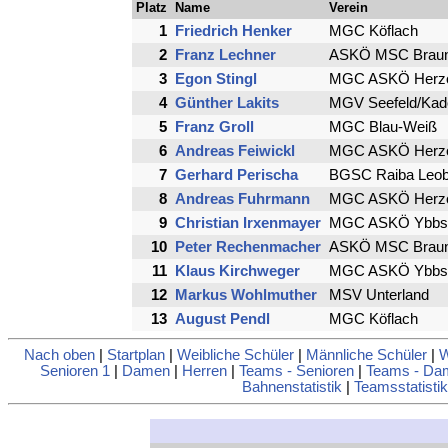
Platz
Name
Verein
1
Friedrich Henker
MGC Köflach
2
Franz Lechner
ASKÖ MSC Brauna
3
Egon Stingl
MGC ASKÖ Herzo
4
Günther Lakits
MGV Seefeld/Kad
5
Franz Groll
MGC Blau-Weiß
6
Andreas Feiwickl
MGC ASKÖ Herzo
7
Gerhard Perischa
BGSC Raiba Leob
8
Andreas Fuhrmann
MGC ASKÖ Herzo
9
Christian Irxenmayer
MGC ASKÖ Ybbst
10
Peter Rechenmacher
ASKÖ MSC Brauna
11
Klaus Kirchweger
MGC ASKÖ Ybbst
12
Markus Wohlmuther
MSV Unterland
13
August Pendl
MGC Köflach
Nach oben
|
Startplan
|
Weibliche Schüler
|
Männliche Schüler
|
W
Senioren 1
|
Damen
|
Herren
|
Teams - Senioren
|
Teams - Da
Bahnenstatistik
|
Teamsstatistik