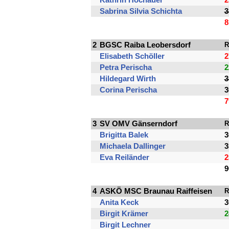
Sabrina Silvia Schichta
3
8
2
BGSC Raiba Leobersdorf
R
Elisabeth Schöller
2
Petra Perischa
2
Hildegard Wirth
3
Corina Perischa
3
7
3
SV OMV Gänserndorf
R
Brigitta Balek
3
Michaela Dallinger
3
Eva Reiländer
2
9
4
ASKÖ MSC Braunau Raiffeisen
R
Anita Keck
3
Birgit Krämer
2
Birgit Lechner