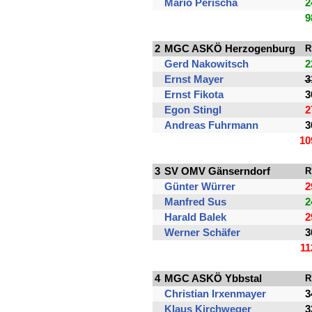
Mario Perischa
2
9
2
MGC ASKÖ Herzogenburg
R
Gerd Nakowitsch
2
Ernst Mayer
3
Ernst Fikota
3
Egon Stingl
2
Andreas Fuhrmann
3
10
3
SV OMV Gänserndorf
R
Günter Würrer
2
Manfred Sus
2
Harald Balek
2
Werner Schäfer
3
11
4
MGC ASKÖ Ybbstal
R
Christian Irxenmayer
3
Klaus Kirchweger
3