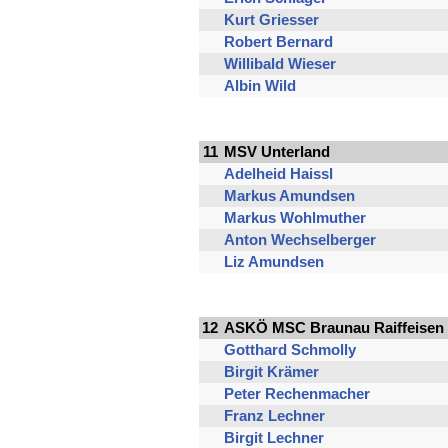
Kurt Griesser
Robert Bernard
Willibald Wieser
Albin Wild
11
MSV Unterland
Adelheid Haissl
Markus Amundsen
Markus Wohlmuther
Anton Wechselberger
Liz Amundsen
12
ASKÖ MSC Braunau Raiffeisen
Gotthard Schmolly
Birgit Krämer
Peter Rechenmacher
Franz Lechner
Birgit Lechner