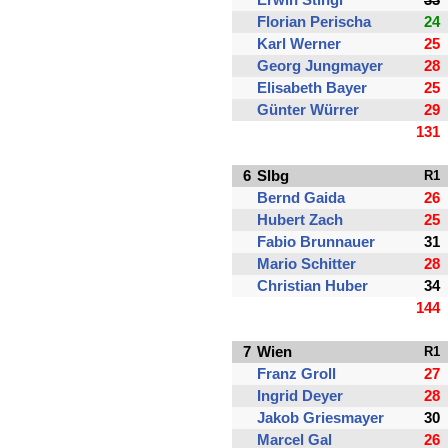
Erwin Stingl
33
Florian Perischa
24
Karl Werner
25
Georg Jungmayer
28
Elisabeth Bayer
25
Günter Würrer
29
131
6
Slbg
R1
Bernd Gaida
26
Hubert Zach
25
Fabio Brunnauer
31
Mario Schitter
28
Christian Huber
34
144
7
Wien
R1
Franz Groll
27
Ingrid Deyer
28
Jakob Griesmayer
30
Marcel Gal
26