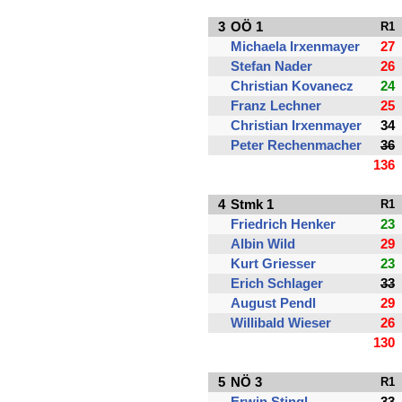
3
OÖ 1
R1
Michaela Irxenmayer
27
Stefan Nader
26
Christian Kovanecz
24
Franz Lechner
25
Christian Irxenmayer
34
Peter Rechenmacher
36
136
4
Stmk 1
R1
Friedrich Henker
23
Albin Wild
29
Kurt Griesser
23
Erich Schlager
33
August Pendl
29
Willibald Wieser
26
130
5
NÖ 3
R1