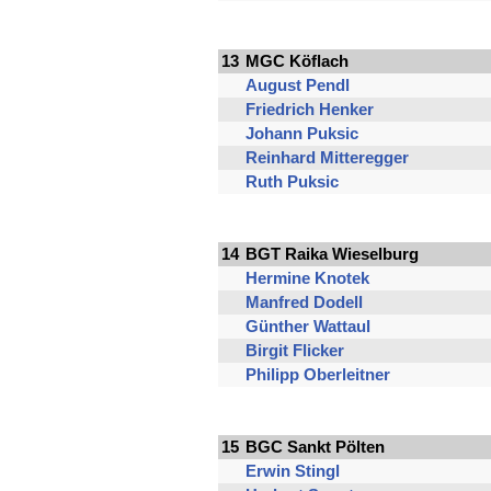
13
MGC Köflach
August Pendl
Friedrich Henker
Johann Puksic
Reinhard Mitteregger
Ruth Puksic
14
BGT Raika Wieselburg
Hermine Knotek
Manfred Dodell
Günther Wattaul
Birgit Flicker
Philipp Oberleitner
15
BGC Sankt Pölten
Erwin Stingl