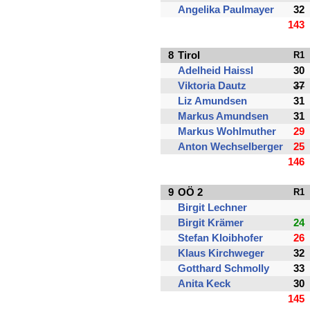
Angelika Paulmayer
32
143
8
Tirol
R1
Adelheid Haissl
30
Viktoria Dautz
37
Liz Amundsen
31
Markus Amundsen
31
Markus Wohlmuther
29
Anton Wechselberger
25
146
9
OÖ 2
R1
Birgit Lechner
Birgit Krämer
24
Stefan Kloibhofer
26
Klaus Kirchweger
32
Gotthard Schmolly
33
Anita Keck
30
145