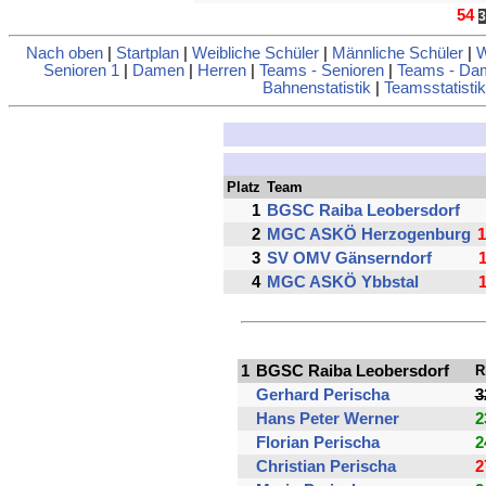
54
3
Nach oben
|
Startplan
|
Weibliche Schüler
|
Männliche Schüler
|
W
Senioren 1
|
Damen
|
Herren
|
Teams - Senioren
|
Teams - Da
Bahnenstatistik
|
Teamsstatistik
Platz
Team
1
BGSC Raiba Leobersdorf
2
MGC ASKÖ Herzogenburg
1
3
SV OMV Gänserndorf
4
MGC ASKÖ Ybbstal
1
BGSC Raiba Leobersdorf
R
Gerhard Perischa
3
Hans Peter Werner
2
Florian Perischa
2
Christian Perischa
2