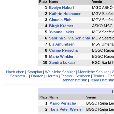
Platz
Name
Verein
1
Evelyn Haberl
MGC ASKÖ H
2
Kathrin Hochauer
MGV Seefeld
3
Claudia Floh
MGV Seefeld
4
Birgit Krämer
ASKÖ MSC Br
5
Yvonne Lakits
MGV Seefeld
6
Sabrina Silvia Schichta
MGV Seefeld
7
Liz Amundsen
MSV Unterla
8
Corina Perischa
BGSC Raiba 
9
Maria Winkler
BGSC Raiba 
10
Sandra Lukasz
BGC Sankt P
Nach oben
|
Startplan
|
Weibliche Schüler
|
Männliche Schüler
|
W
Senioren 1
|
Damen
|
Herren
|
Teams - Senioren
|
Teams - Da
Bahnenstatistik
|
Teamsstatistik
Platz
Name
Verein
1
Mario Perischa
BGSC Raiba Leo
2
Hans Peter Werner
BGSC Raiba Leo