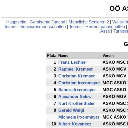
OÖ A
Hauptseite
|
Gemischte Jugend
|
Männliche Senioren 2
|
Weiblich
Teams - Senieorenmannschaften
|
Teams - Herrenmannschaften
Asse
|
Turnieri
G
Platz
Name
Verein
1
Franz Lechner
ASKÖ MSC B
2
Raphael Kremser
ASKÖ MGV 
3
Christian Kremser
ASKÖ MGV 
4
Christian Irxenmayer
MGC ASKÖ Y
5
Sandra Irxenmayer
MGC ASKÖ Y
6
Alexander Selos
ASKÖ MGV 
7
Kurt Krottenthaler
ASKÖ MSC S
8
Gerald Weigl
ASKÖ MSC S
Michaela Irxenmayer
MGC ASKÖ Y
10
Albert Kovanecz
ASKÖ MSC Li