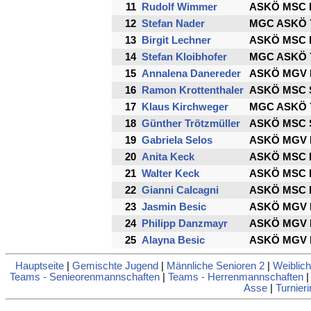
11
Rudolf Wimmer
ASKÖ MSC B
12
Stefan Nader
MGC ASKÖ Y
13
Birgit Lechner
ASKÖ MSC B
14
Stefan Kloibhofer
MGC ASKÖ Y
15
Annalena Danereder
ASKÖ MGV 
16
Ramon Krottenthaler
ASKÖ MSC S
17
Klaus Kirchweger
MGC ASKÖ Y
18
Günther Trötzmüller
ASKÖ MSC S
19
Gabriela Selos
ASKÖ MGV 
20
Anita Keck
ASKÖ MSC B
21
Walter Keck
ASKÖ MSC B
22
Gianni Calcagni
ASKÖ MSC B
23
Jasmin Besic
ASKÖ MGV 
24
Philipp Danzmayr
ASKÖ MGV 
25
Alayna Besic
ASKÖ MGV 
Hauptseite
|
Gemischte Jugend
|
Männliche Senioren 2
|
Weiblich
Teams - Senieorenmannschaften
|
Teams - Herrenmannschaften
Asse
|
Turnieri