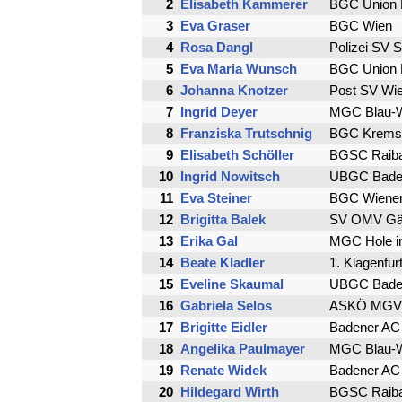
2
Elisabeth Kammerer
BGC Union 
3
Eva Graser
BGC Wien
4
Rosa Dangl
Polizei SV S
5
Eva Maria Wunsch
BGC Union 
6
Johanna Knotzer
Post SV Wi
7
Ingrid Deyer
MGC Blau-
8
Franziska Trutschnig
BGC Krems
9
Elisabeth Schöller
BGSC Raiba
10
Ingrid Nowitsch
UBGC Bade
11
Eva Steiner
BGC Wiener
12
Brigitta Balek
SV OMV Gän
13
Erika Gal
MGC Hole i
14
Beate Kladler
1. Klagenfu
15
Eveline Skaumal
UBGC Bade
16
Gabriela Selos
ASKÖ MGV 
17
Brigitte Eidler
Badener AC 
18
Angelika Paulmayer
MGC Blau-
19
Renate Widek
Badener AC 
20
Hildegard Wirth
BGSC Raiba