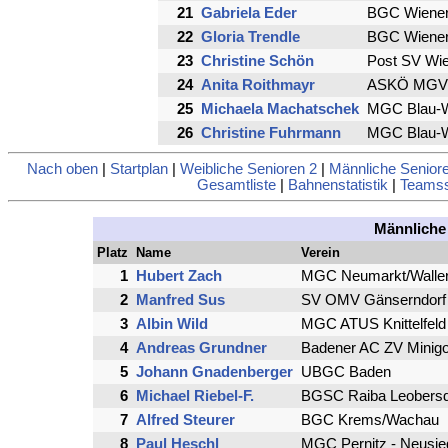
21
Gabriela Eder
BGC Wiener
22
Gloria Trendle
BGC Wiener
23
Christine Schön
Post SV Wi
24
Anita Roithmayr
ASKÖ MGV 
25
Michaela Machatschek
MGC Blau-
26
Christine Fuhrmann
MGC Blau-
Nach oben
|
Startplan
|
Weibliche Senioren 2
|
Männliche Senior
Gesamtliste
|
Bahnenstatistik
|
Teamsst
Männliche
Platz
Name
Verein
1
Hubert Zach
MGC Neumarkt/Walle
2
Manfred Sus
SV OMV Gänserndorf
3
Albin Wild
MGC ATUS Knittelfeld
4
Andreas Grundner
Badener AC ZV Minigo
5
Johann Gnadenberger
UBGC Baden
6
Michael Riebel-F.
BGSC Raiba Leobersd
7
Alfred Steurer
BGC Krems/Wachau
8
Paul Heschl
MGC Pernitz - Neusie