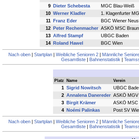
9
Dieter Schebesta
MGC Blau-Weiß
10
Werner Kladler
1. Klagenfurter M
11
Franz Eder
BGC Wiener Neust
12
Peter Rechenmacher
ASKÖ MSC Brauna
13
Alfred Stampf
UBGC Baden
14
Roland Hawel
BGC Wien
Nach oben
|
Startplan
|
Weibliche Senioren 2
|
Männliche Senior
Gesamtliste
|
Bahnenstatistik
|
Teamsst
Platz
Name
Verein
1
Sigrid Nowitsch
UBGC Bade
2
Annalena Danereder
ASKÖ MGV 
3
Birgit Krämer
ASKÖ MSC B
4
Noémi Palinkas
Post SV Wie
Nach oben
|
Startplan
|
Weibliche Senioren 2
|
Männliche Senior
Gesamtliste
|
Bahnenstatistik
|
Teamsst