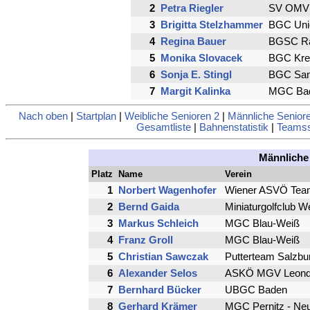
2
Petra Riegler
SV OMV 
3
Brigitta Stelzhammer
BGC Uni
4
Regina Bauer
BGSC Ra
5
Monika Slovacek
BGC Kre
6
Sonja E. Stingl
BGC Sank
7
Margit Kalinka
MGC Bad
Nach oben
|
Startplan
|
Weibliche Senioren 2
|
Männliche Senior
Gesamtliste
|
Bahnenstatistik
|
Teamsst
Männliche
Platz
Name
Verein
1
Norbert Wagenhofer
Wiener ASVÖ Tea
2
Bernd Gaida
Miniaturgolfclub W
3
Markus Schleich
MGC Blau-Weiß
4
Franz Groll
MGC Blau-Weiß
5
Christian Sawczak
Putterteam Salzbu
6
Alexander Selos
ASKÖ MGV Leond
7
Bernhard Bücker
UBGC Baden
8
Gerhard Krämer
MGC Pernitz - Neu