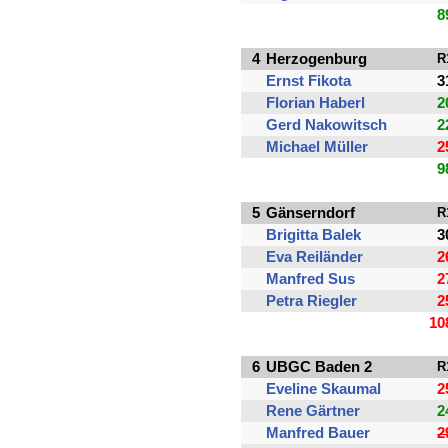
8
4
Herzogenburg
R
Ernst Fikota
3
Florian Haberl
2
Gerd Nakowitsch
2
Michael Müller
2
9
5
Gänserndorf
R
Brigitta Balek
3
Eva Reiländer
2
Manfred Sus
2
Petra Riegler
2
10
6
UBGC Baden 2
R
Eveline Skaumal
2
Rene Gärtner
2
Manfred Bauer
2