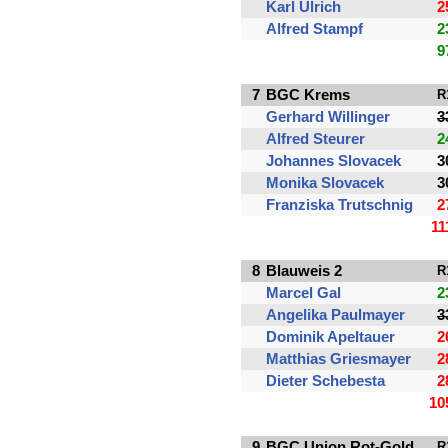
Karl Ulrich
2
Alfred Stampf
2
9
7
BGC Krems
R
Gerhard Willinger
3
Alfred Steurer
2
Johannes Slovacek
3
Monika Slovacek
3
Franziska Trutschnig
2
11
8
Blauweis 2
R
Marcel Gal
2
Angelika Paulmayer
3
Dominik Apeltauer
2
Matthias Griesmayer
2
Dieter Schebesta
2
10
9
BGC Union Rot-Gold
R