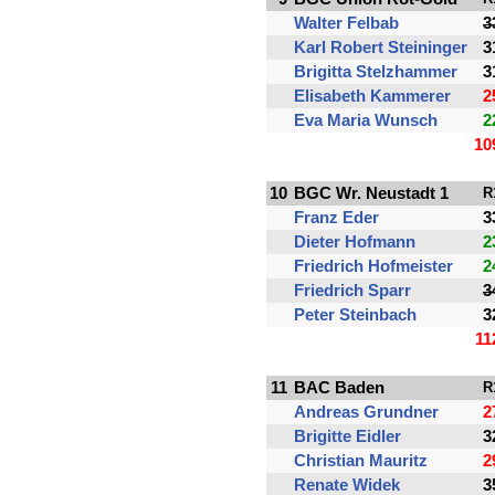
Walter Felbab
3
Karl Robert Steininger
3
Brigitta Stelzhammer
3
Elisabeth Kammerer
2
Eva Maria Wunsch
2
10
10
BGC Wr. Neustadt 1
R
Franz Eder
3
Dieter Hofmann
2
Friedrich Hofmeister
2
Friedrich Sparr
3
Peter Steinbach
3
11
11
BAC Baden
R
Andreas Grundner
2
Brigitte Eidler
3
Christian Mauritz
2
Renate Widek
3