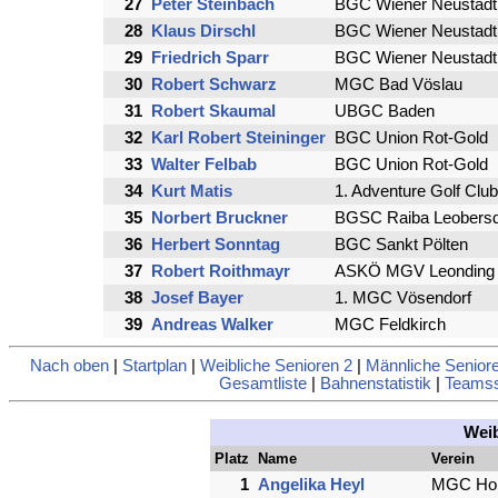
27
Peter Steinbach
BGC Wiener Neustadt
28
Klaus Dirschl
BGC Wiener Neustadt
29
Friedrich Sparr
BGC Wiener Neustadt
30
Robert Schwarz
MGC Bad Vöslau
31
Robert Skaumal
UBGC Baden
32
Karl Robert Steininger
BGC Union Rot-Gold
33
Walter Felbab
BGC Union Rot-Gold
34
Kurt Matis
1. Adventure Golf Cl
35
Norbert Bruckner
BGSC Raiba Leobersd
36
Herbert Sonntag
BGC Sankt Pölten
37
Robert Roithmayr
ASKÖ MGV Leonding
38
Josef Bayer
1. MGC Vösendorf
39
Andreas Walker
MGC Feldkirch
Nach oben
|
Startplan
|
Weibliche Senioren 2
|
Männliche Senior
Gesamtliste
|
Bahnenstatistik
|
Teamsst
Weib
Platz
Name
Verein
1
Angelika Heyl
MGC Hol