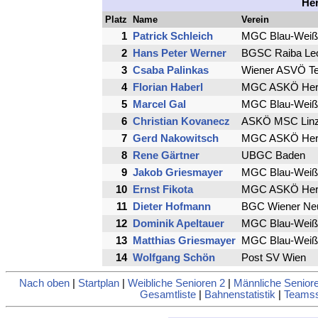
He
Platz
Name
Verein
1
Patrick Schleich
MGC Blau-Weiß
2
Hans Peter Werner
BGSC Raiba Leo
3
Csaba Palinkas
Wiener ASVÖ T
4
Florian Haberl
MGC ASKÖ Her
5
Marcel Gal
MGC Blau-Weiß
6
Christian Kovanecz
ASKÖ MSC Linz 
7
Gerd Nakowitsch
MGC ASKÖ Her
8
Rene Gärtner
UBGC Baden
9
Jakob Griesmayer
MGC Blau-Weiß
10
Ernst Fikota
MGC ASKÖ Her
11
Dieter Hofmann
BGC Wiener Neu
12
Dominik Apeltauer
MGC Blau-Weiß
13
Matthias Griesmayer
MGC Blau-Weiß
14
Wolfgang Schön
Post SV Wien
Nach oben
|
Startplan
|
Weibliche Senioren 2
|
Männliche Senior
Gesamtliste
|
Bahnenstatistik
|
Teamsst