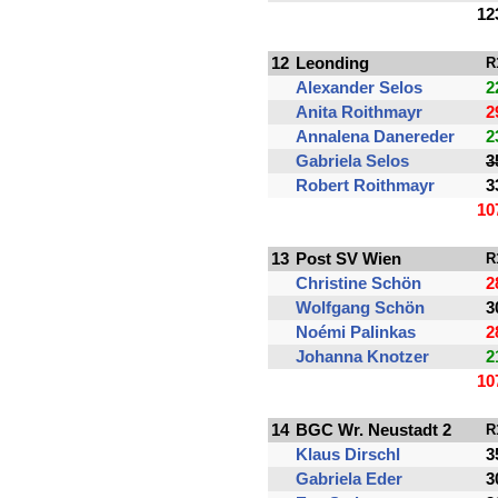
12
12
Leonding
R
Alexander Selos
2
Anita Roithmayr
2
Annalena Danereder
2
Gabriela Selos
3
Robert Roithmayr
3
10
13
Post SV Wien
R
Christine Schön
2
Wolfgang Schön
3
Noémi Palinkas
2
Johanna Knotzer
2
10
14
BGC Wr. Neustadt 2
R
Klaus Dirschl
3
Gabriela Eder
3