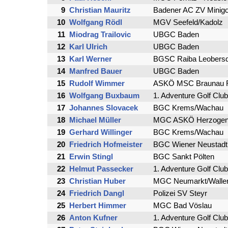
9
Christian Mauritz
Badener AC ZV Minigo
10
Wolfgang Rödl
MGV Seefeld/Kadolz
11
Miodrag Trailovic
UBGC Baden
12
Karl Ulrich
UBGC Baden
13
Karl Werner
BGSC Raiba Leobersd
14
Manfred Bauer
UBGC Baden
15
Rudolf Wimmer
ASKÖ MSC Braunau Ra
16
Wolfgang Buxbaum
1. Adventure Golf Cl
17
Johannes Slovacek
BGC Krems/Wachau
18
Michael Müller
MGC ASKÖ Herzogen
19
Gerhard Willinger
BGC Krems/Wachau
20
Friedrich Hofmeister
BGC Wiener Neustadt
21
Erwin Stingl
BGC Sankt Pölten
22
Helmut Passecker
1. Adventure Golf Cl
23
Christian Huber
MGC Neumarkt/Walle
24
Friedrich Dangl
Polizei SV Steyr
25
Herbert Himmer
MGC Bad Vöslau
26
Anton Kufner
1. Adventure Golf Cl