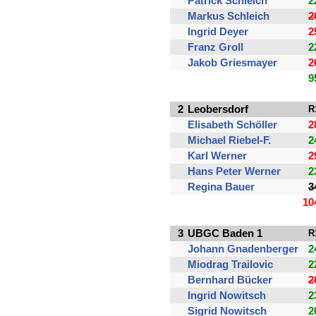
Patrick Schleich
2
Markus Schleich
2
Ingrid Deyer
2
Franz Groll
2
Jakob Griesmayer
2
9
2
Leobersdorf
R
Elisabeth Schöller
2
Michael Riebel-F.
2
Karl Werner
2
Hans Peter Werner
2
Regina Bauer
3
10
3
UBGC Baden 1
R
Johann Gnadenberger
2
Miodrag Trailovic
2
Bernhard Bücker
2
Ingrid Nowitsch
2
Sigrid Nowitsch
2