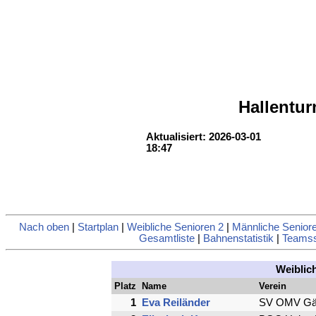
Hallentu
Aktualisiert: 2026-03-01
18:47
Nach oben
|
Startplan
|
Weibliche Senioren 2
|
Männliche Senior
Gesamtliste
|
Bahnenstatistik
|
Teamsst
Weiblic
Platz
Name
Verein
1
Eva Reiländer
SV OMV Gän