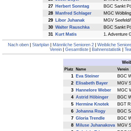
27
Herbert Sonntag
BGC Sankt Pö
28
Manfred Schlager
MGC Wölblin
29
Libor Juhanak
MGV Seefeld/
30
Walter Rauschka
BGC Sankt Pö
31
Kurt Matis
1. Adventure 
Nach oben
|
Startplan
|
Männliche Senioren 2
|
Weibliche Senior
Verein
|
Gesamtliste
|
Bahnenstatistik
|
Tea
Weib
Platz
Name
Verein
1
Eva Steiner
BGC Wi
2
Elisabeth Bayer
MGV Se
3
Hannelore Weber
MGC W
4
Astrid Höbinger
BGC Wi
5
Hermine Knotek
BGT Ra
6
Johanna Rogy
BGC Sa
7
Gloria Trendle
BGC Wi
8
Miluse Juhanakova
MGV Se