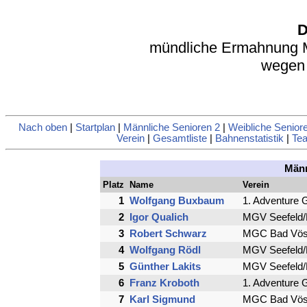
D
mündliche Ermahnung 
wegen 
Nach oben
|
Startplan
|
Männliche Senioren 2
|
Weibliche Senior
Verein
|
Gesamtliste
|
Bahnenstatistik
|
Tea
Männ
Platz
Name
Verein
1
Wolfgang Buxbaum
1. Adventure 
2
Igor Qualich
MGV Seefeld/
3
Robert Schwarz
MGC Bad Vös
4
Wolfgang Rödl
MGV Seefeld/
5
Günther Lakits
MGV Seefeld/
6
Franz Kroboth
1. Adventure 
7
Karl Sigmund
MGC Bad Vös