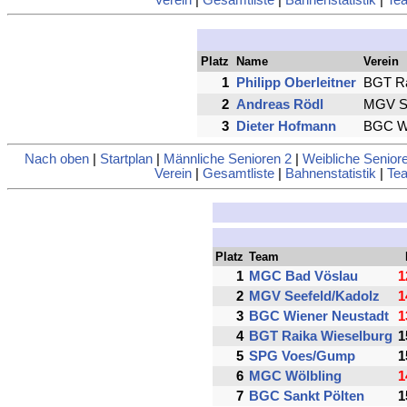
Platz
Name
Verein
1
Philipp Oberleitner
BGT Ra
2
Andreas Rödl
MGV Se
3
Dieter Hofmann
BGC Wi
Nach oben
|
Startplan
|
Männliche Senioren 2
|
Weibliche Senior
Verein
|
Gesamtliste
|
Bahnenstatistik
|
Tea
Platz
Team
1
MGC Bad Vöslau
1
2
MGV Seefeld/Kadolz
1
3
BGC Wiener Neustadt
1
4
BGT Raika Wieselburg
1
5
SPG Voes/Gump
1
6
MGC Wölbling
1
7
BGC Sankt Pölten
1