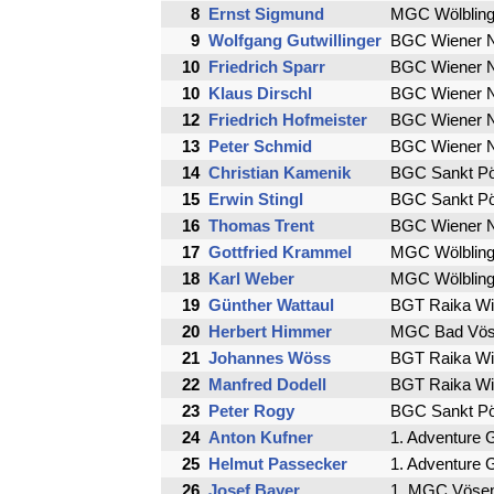
8
Ernst Sigmund
MGC Wölblin
9
Wolfgang Gutwillinger
BGC Wiener N
10
Friedrich Sparr
BGC Wiener N
10
Klaus Dirschl
BGC Wiener N
12
Friedrich Hofmeister
BGC Wiener N
13
Peter Schmid
BGC Wiener N
14
Christian Kamenik
BGC Sankt Pö
15
Erwin Stingl
BGC Sankt Pö
16
Thomas Trent
BGC Wiener N
17
Gottfried Krammel
MGC Wölblin
18
Karl Weber
MGC Wölblin
19
Günther Wattaul
BGT Raika Wi
20
Herbert Himmer
MGC Bad Vös
21
Johannes Wöss
BGT Raika Wi
22
Manfred Dodell
BGT Raika Wi
23
Peter Rogy
BGC Sankt Pö
24
Anton Kufner
1. Adventure 
25
Helmut Passecker
1. Adventure 
26
Josef Bayer
1. MGC Vösen