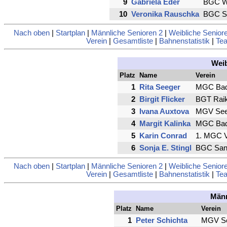
9
Gabriela Eder
BGC Wi
10
Veronika Rauschka
BGC Sa
Nach oben
|
Startplan
|
Männliche Senioren 2
|
Weibliche Senior
Verein
|
Gesamtliste
|
Bahnenstatistik
|
Tea
Weib
Platz
Name
Verein
1
Rita Seeger
MGC Bad
2
Birgit Flicker
BGT Raik
3
Ivana Auxtova
MGV Seef
4
Margit Kalinka
MGC Bad
5
Karin Conrad
1. MGC V
6
Sonja E. Stingl
BGC Sank
Nach oben
|
Startplan
|
Männliche Senioren 2
|
Weibliche Senior
Verein
|
Gesamtliste
|
Bahnenstatistik
|
Tea
Männ
Platz
Name
Verein
1
Peter Schichta
MGV Se