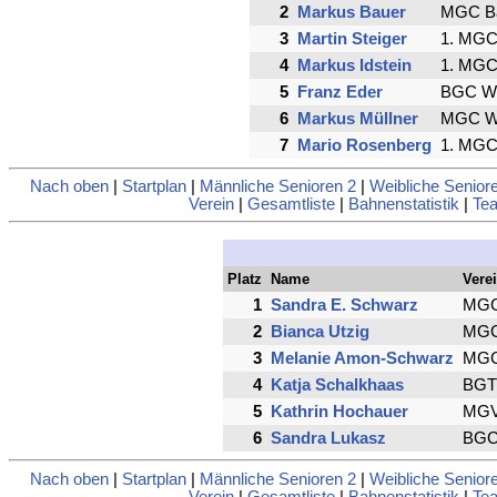
2
Markus Bauer
MGC Ba
3
Martin Steiger
1. MGC
4
Markus Idstein
1. MGC
5
Franz Eder
BGC Wi
6
Markus Müllner
MGC Wö
7
Mario Rosenberg
1. MGC
Nach oben
|
Startplan
|
Männliche Senioren 2
|
Weibliche Senior
Verein
|
Gesamtliste
|
Bahnenstatistik
|
Tea
Platz
Name
Vere
1
Sandra E. Schwarz
MGC
2
Bianca Utzig
MGC
3
Melanie Amon-Schwarz
MGC
4
Katja Schalkhaas
BGT 
5
Kathrin Hochauer
MGV 
6
Sandra Lukasz
BGC 
Nach oben
|
Startplan
|
Männliche Senioren 2
|
Weibliche Senior
Verein
|
Gesamtliste
|
Bahnenstatistik
|
Tea